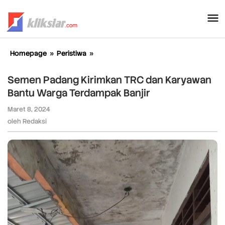
Lewati
ke
konten
Homepage
»
Peristiwa
»
Semen
Padang
Kirimkan
Semen Padang Kirimkan TRC dan Karyawan
TRC
Bantu Warga Terdampak Banjir
dan
Karyawan
Maret 8, 2024
oleh
Bantu
Redaksi
oleh
Redaksi
Warga
Terdampak
Banjir