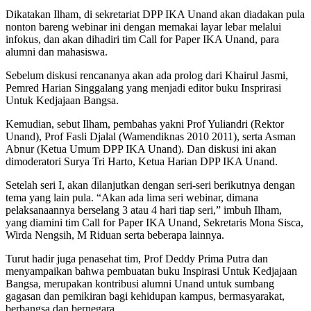
Dikatakan Ilham, di sekretariat DPP IKA Unand akan diadakan pula
nonton bareng webinar ini dengan memakai layar lebar melalui
infokus, dan akan dihadiri tim Call for Paper IKA Unand, para
alumni dan mahasiswa.
Sebelum diskusi rencananya akan ada prolog dari Khairul Jasmi,
Pemred Harian Singgalang yang menjadi editor buku Insprirasi
Untuk Kedjajaan Bangsa.
Kemudian, sebut Ilham, pembahas yakni Prof Yuliandri (Rektor
Unand), Prof Fasli Djalal (Wamendiknas 2010 2011), serta Asman
Abnur (Ketua Umum DPP IKA Unand). Dan diskusi ini akan
dimoderatori Surya Tri Harto, Ketua Harian DPP IKA Unand.
Setelah seri I, akan dilanjutkan dengan seri-seri berikutnya dengan
tema yang lain pula. “Akan ada lima seri webinar, dimana
pelaksanaannya berselang 3 atau 4 hari tiap seri,” imbuh Ilham,
yang diamini tim Call for Paper IKA Unand, Sekretaris Mona Sisca,
Wirda Nengsih, M Riduan serta beberapa lainnya.
Turut hadir juga penasehat tim, Prof Deddy Prima Putra dan
menyampaikan bahwa pembuatan buku Inspirasi Untuk Kedjajaan
Bangsa, merupakan kontribusi alumni Unand untuk sumbang
gagasan dan pemikiran bagi kehidupan kampus, bermasyarakat,
berbangsa dan bernegara.