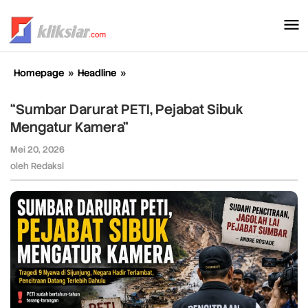
Lewati
ke
konten
Homepage
»
Headline
»
“Sumbar
Darurat
PETI,
“Sumbar Darurat PETI, Pejabat Sibuk
Pejabat
Mengatur Kamera”
Sibuk
Mengatur
Mei 20, 2026
oleh
Kamera”
Redaksi
oleh
Redaksi