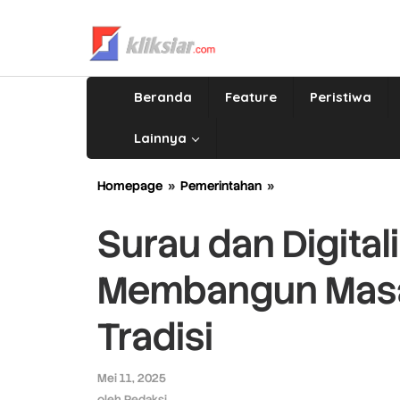
Lewati
ke
konten
Beranda
Feature
Peristiwa
Lainnya
Homepage
»
Pemerintahan
»
Surau
dan
Digitalisasi:
Surau dan Digital
Padang
Membangun
Membangun Masa
Masa
Depan
Berakar
Tradisi
pada
Tradisi
Mei 11, 2025
oleh
Redaksi
oleh
Redaksi