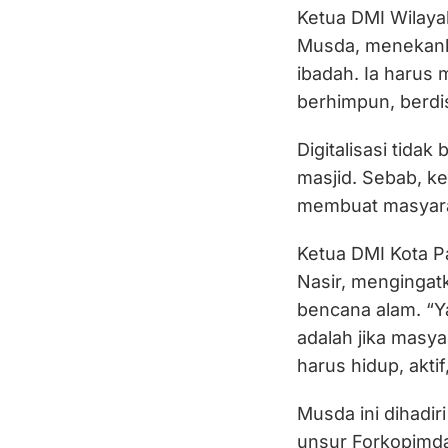
Ketua DMI Wilaya
Musda, menekank
ibadah. Ia harus
berhimpun, berd
Digitalisasi tida
masjid. Sebab, k
membuat masyara
Ketua DMI Kota P
Nasir, menginga
bencana alam. “Y
adalah jika masya
harus hidup, akti
Musda ini dihadir
unsur Forkopimd