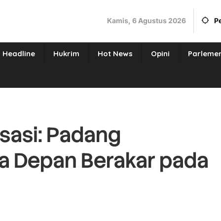
Kamis, 6 Agustus 2026
P
Headline
Hukrim
Hot News
Opini
Parleme
isasi: Padang
 Depan Berakar pada