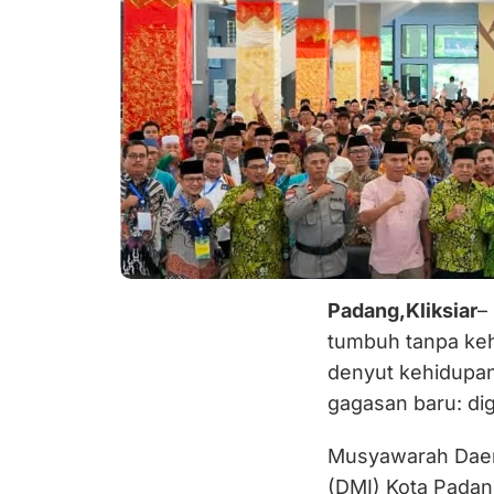
Padang,Kliksiar
–
tumbuh tanpa kehi
denyut kehidupan
gagasan baru: dig
Musyawarah Daer
(DMI) Kota Padan