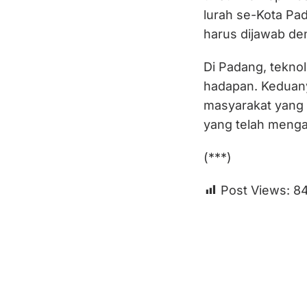
lurah se-Kota Pa
harus dijawab de
Di Padang, teknol
hadapan. Keduany
masyarakat yang ma
yang telah menga
(***)
Post Views:
84