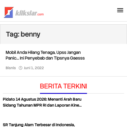
Lewati
ke
konten
Tag:
benny
Mobil Anda Hilang Tenaga, Upss Jangan
Panic… Ini Penyebab dan Tipsnya Gaesss
Bisnis
Juni 1, 2022
oleh
Redaksi
BERITA TERKINI
Pidato 14 Agustus 2026: Menanti Arah Baru
Sidang Tahunan MPR RI dan Laporan Kine…
SR Tanjung Alam Terbesar di Indonesia,