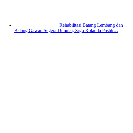
Rehabilitasi Batang Lembang dan
Batang Gawan Segera Dimulai, Zigo Rolanda Pastik…