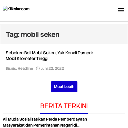
Lewati
ke
konten
Tag:
mobil seken
Sebelum Beli Mobil Seken, Yuk Kenali Dampak
Mobil Kilometer Tinggi
Bisnis
,
Headline
Juni 22, 2022
oleh
Redaksi
Muat Lebih
BERITA TERKINI
Ali Muda Sosialisasikan Perda Pemberdayaan
Masyarakat dan Pemerintahan Nagari di…