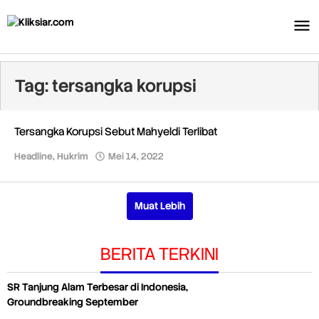
Lewati
ke
konten
Tag:
tersangka korupsi
Tersangka Korupsi Sebut Mahyeldi Terlibat
Headline
,
Hukrim
Mei 14, 2022
oleh
Redaksi
Muat Lebih
BERITA TERKINI
SR Tanjung Alam Terbesar di Indonesia,
Groundbreaking September