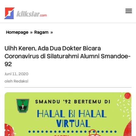
Lewati
ke
konten
Homepage
»
Ragam
»
Uihh
Keren,
Ada
Uihh Keren, Ada Dua Dokter Bicara
Dua
Coronavirus di Silaturahmi Alumni Smandoe-
Dokter
92
Bicara
Coronavirus
Juni 11, 2020
oleh
di
Redaksi
oleh
Redaksi
Silaturahmi
Alumni
Smandoe-
92