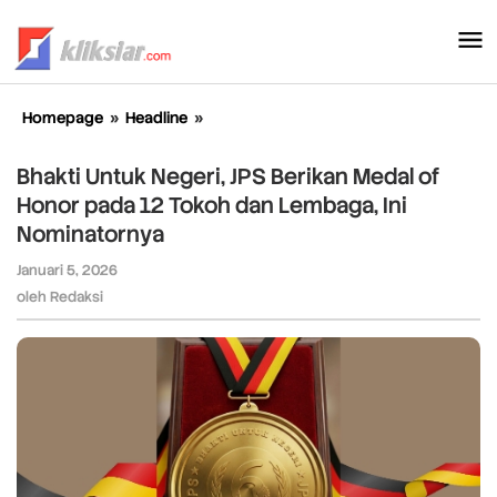
Lewati
ke
konten
Homepage
»
Headline
»
Bhakti
Untuk
Negeri,
Bhakti Untuk Negeri, JPS Berikan Medal of
JPS
Honor pada 12 Tokoh dan Lembaga, Ini
Berikan
Nominatornya
Medal
of
Januari 5, 2026
oleh
Honor
Redaksi
oleh
Redaksi
pada
12
Tokoh
dan
Lembaga,
Ini
Nominatornya