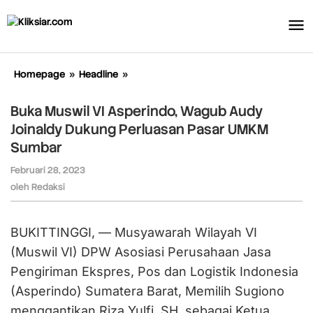
Lewati
ke
konten
Homepage
»
Headline
»
Buka
Muswil
VI
Buka Muswil VI Asperindo, Wagub Audy
Asperindo,
Joinaldy Dukung Perluasan Pasar UMKM
Wagub
Sumbar
Audy
Joinaldy
Februari 28, 2023
oleh
Dukung
Redaksi
oleh
Redaksi
Perluasan
Pasar
UMKM
BUKITTINGGI, — Musyawarah Wilayah VI
Sumbar
(Muswil VI) DPW Asosiasi Perusahaan Jasa
Pengiriman Ekspres, Pos dan Logistik Indonesia
(Asperindo) Sumatera Barat, Memilih Sugiono
menggantikan Riza Yulfi, SH, sebagai Ketua