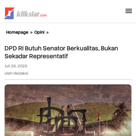
Lewati
ke
konten
Homepage
»
Opini
»
DPD
RI
Butuh
DPD RI Butuh Senator Berkualitas, Bukan
Senator
Sekadar Representatif
Berkualitas,
Bukan
Juli 28, 2025
oleh
Sekadar
Redaksi
oleh
Redaksi
Representatif