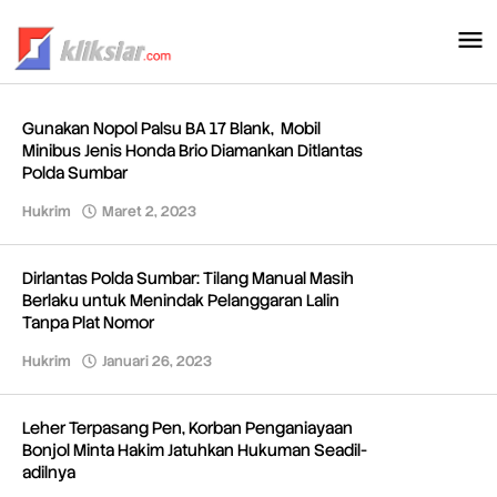
Lewati
ke
konten
Gunakan Nopol Palsu BA 17 Blank, Mobil
Minibus Jenis Honda Brio Diamankan Ditlantas
Polda Sumbar
Hukrim
Maret 2, 2023
oleh
Redaksi
Dirlantas Polda Sumbar: Tilang Manual Masih
Berlaku untuk Menindak Pelanggaran Lalin
Tanpa Plat Nomor
Hukrim
Januari 26, 2023
oleh
Redaksi
Leher Terpasang Pen, Korban Penganiayaan
Bonjol Minta Hakim Jatuhkan Hukuman Seadil-
adilnya