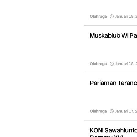
Olahraga
Januari 18,
Muskablub WI Pa
Olahraga
Januari 18,
Pariaman Teranca
Olahraga
Januari 17,
KONI Sawahlunto