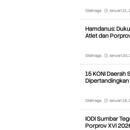
Olahraga
Januari 21,
Hamdanus: Duku
Atlet dan Porpro
Olahraga
Januari 20,
15 KONI Daerah S
Dipertandingkan
Olahraga
Januari 19,
IODI Sumbar Te
Porprov XVI 202