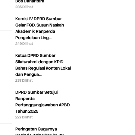
Bos Danantara
285 Dilihat
Komisi IV DPRD Sumbar
Gelar FGD, Susun Naskah
Akademik Ranperda
Pengelolaan Ling…
249 Dilihat
Ketua DPRD Sumbar
Silaturahmi dengan KPID
Bahas Regulasi Konten Lokal
dan Pengua…
237 Dilihat
DPRD Sumbar Setujui
Ranperda
Pertanggungjawaban APBD
Tahun 2025
227 Dilihat
Peringatan Gugurnya