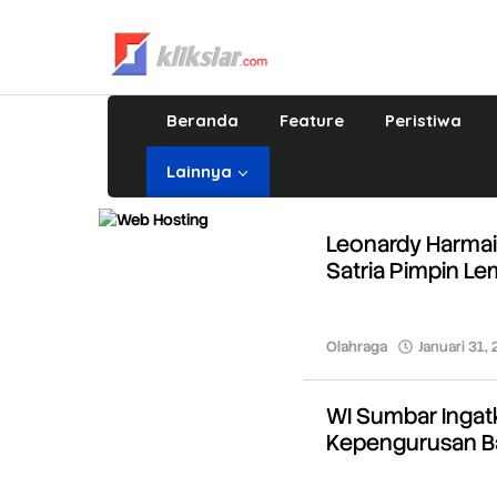
Lewati
ke
konten
Beranda
Feature
Peristiwa
Lainnya
Leonardy Harma
Satria Pimpin L
Olahraga
Januari 31,
WI Sumbar Ingat
Kepengurusan B