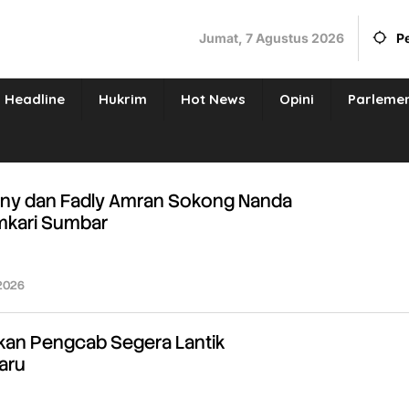
Jumat, 7 Agustus 2026
P
Headline
Hukrim
Hot News
Opini
Parleme
iny dan Fadly Amran Sokong Nanda
emkari Sumbar
 2026
oleh
Redaksi
kan Pengcab Segera Lantik
aru