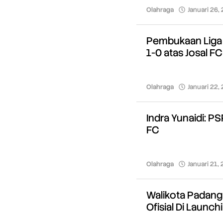
Olahraga
Januari 26,
Pembukaan Liga 
1-0 atas Josal F
Olahraga
Januari 22,
Indra Yunaidi: P
FC
Olahraga
Januari 21,
Walikota Padang
Ofisial Di Launc