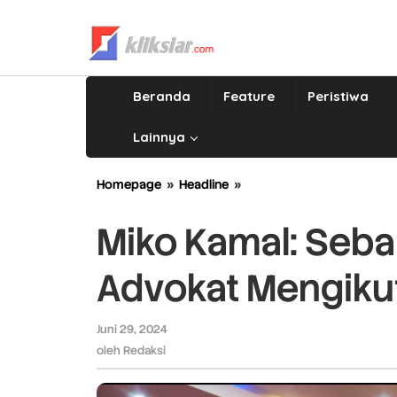
Lewati
ke
konten
Beranda
Feature
Peristiwa
Lainnya
Homepage
»
Headline
»
Miko
Kamal:
Sebanyak
Miko Kamal: Seba
37
Orang
Advokat Mengikut
Calon
Advokat
Mengikuti
Juni 29, 2024
oleh
Ujian
Redaksi
oleh
Redaksi
Profesi
Advokat