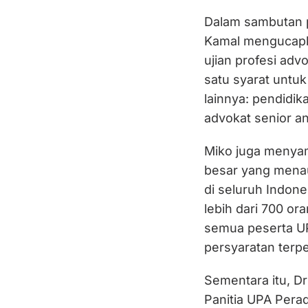
Dalam sambutan 
Kamal mengucapk
ujian profesi ad
satu syarat untu
lainnya: pendidi
advokat senior an
Miko juga menyam
besar yang menau
di seluruh Indone
lebih dari 700 o
semua peserta UP
persyaratan terp
Sementara itu, D
Panitia UPA Per