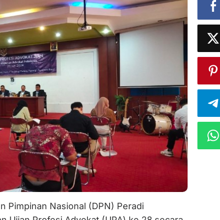
 Pimpinan Nasional (DPN) Peradi
 Ujian Profesi Advokat (UPA) ke 28 secara