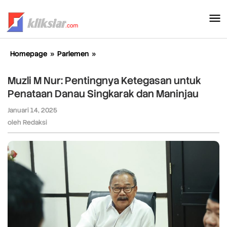
Lewati
ke
konten
Homepage
»
Parlemen
»
Muzli
M
Nur:
Muzli M Nur: Pentingnya Ketegasan untuk
Pentingnya
Penataan Danau Singkarak dan Maninjau
Ketegasan
untuk
Januari 14, 2025
oleh
Penataan
Redaksi
oleh
Redaksi
Danau
Singkarak
dan
Maninjau