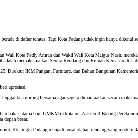
u berada di daftar teratas. Tapi Kota Padang tidak ingin hanya dikenal s
lan Wali Kota Fadly Amran dan Wakil Wali Kota Maigus Nasir, merek
mbil adalah memaksimalkan Sentra Rendang dan Rumah Kemasan di Lu
 2025, Direktur IKM Pangan, Furniture, dan Bahan Bangunan Kementeri
eri apresiasi.
Tinggal kita dorong bersama agar segera dimanfaatkan secara maksimal.
ahan bakar utama bagi UMKM di kota ini. Asisten II Bidang Perekon
a depan besar.
nomi. Kita ingin Padang menjadi pusat olahan rendang yang modern da