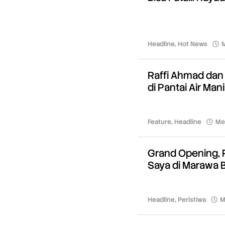
Headline
,
Hot News
M
Raffi Ahmad dan 
di Pantai Air Man
Feature
,
Headline
Me
Grand Opening, 
Saya di Marawa 
Headline
,
Peristiwa
M