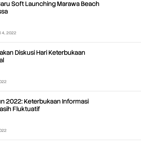
 Baru Soft Launching Marawa Beach
ssa
i 4, 2022
oleh
Redaksi
akan Diskusi Hari Keterbukaan
al
2022
oleh
Redaksi
un 2022: Keterbukaan Informasi
sih Fluktuatif
2022
oleh
Redaksi