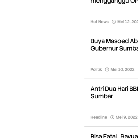
mengganggu O
Hot News
Mei 12, 20
Buya Masoed Abi
Gubernur Sumba
Politik
Mei 10, 2022
Antri Dua Hari BB
Sumbar
Headline
Mei 9, 2022
Bisa Fatal.. Rayu