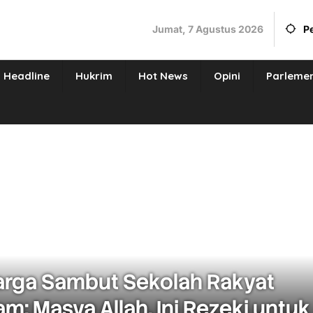
Jumat, 7 Agustus 2026
P
Headline
Hukrim
Hot News
Opini
Parleme
rga Sambut Sekolah Rakyat
m: Masya Allah, Ini Rezeki untuk