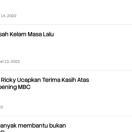
 14, 2022
oleh
Redaksi
sah Kelam Masa Lalu
ei 13, 2022
oleh
Redaksi
 Ricky Ucapkan Terima Kasih Atas
pening MBC
22
oleh
Redaksi
 banyak membantu bukan