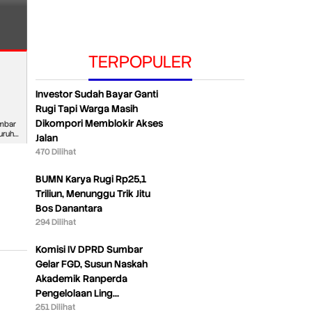
Padang, Kota yang Lupa pad
TERPOPULER
Investor Sudah Bayar Ganti
Rugi Tapi Warga Masih
Dikompori Memblokir Akses
mbar
luruh
Jalan
470 Dilihat
BUMN Karya Rugi Rp25,1
Triliun, Menunggu Trik Jitu
Bos Danantara
294 Dilihat
Komisi IV DPRD Sumbar
Gelar FGD, Susun Naskah
Akademik Ranperda
Pengelolaan Ling…
251 Dilihat