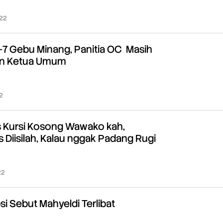
022
oleh
Redaksi
-7 Gebu Minang, Panitia OC Masih
on Ketua Umum
2
oleh
Redaksi
 Kursi Kosong Wawako kah,
 Diisilah, Kalau nggak Padang Rugi
22
oleh
Redaksi
i Sebut Mahyeldi Terlibat