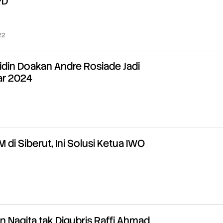
PD
22
oleh
Redaksi
din Doakan Andre Rosiade Jadi
r 2024
oleh
Redaksi
M di Siberut, Ini Solusi Ketua IWO
oleh
Redaksi
an Nagita tak Digubris Raffi Ahmad