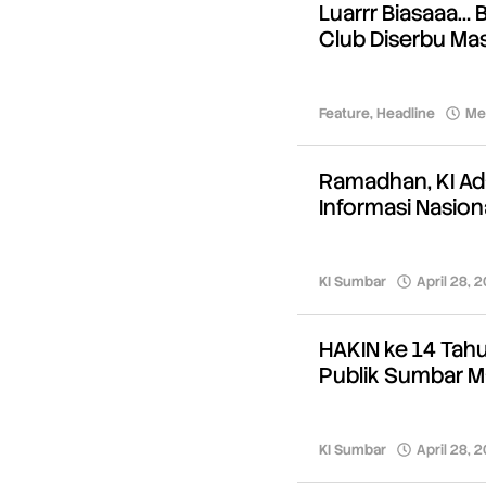
Luarrr Biasaaa…
Club Diserbu Ma
Feature
,
Headline
Me
Ramadhan, KI Ad
Informasi Nasion
KI Sumbar
April 28, 
HAKIN ke 14 Tah
Publik Sumbar Ma
KI Sumbar
April 28, 