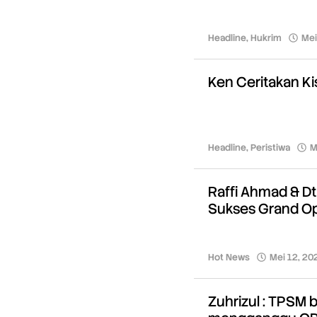
Headline
,
Hukrim
Mei
Ken Ceritakan Ki
Headline
,
Peristiwa
M
Raffi Ahmad & Dt
Sukses Grand O
Hot News
Mei 12, 20
Zuhrizul : TPSM