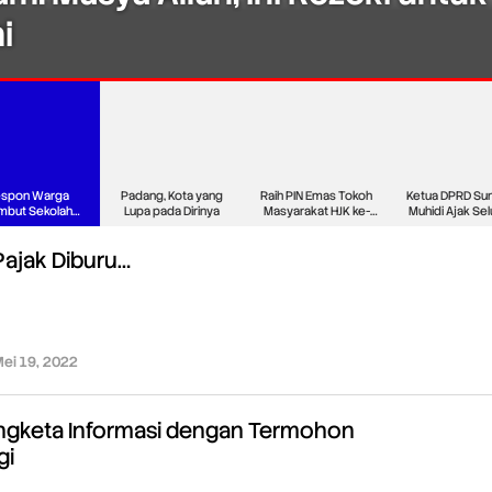
i
spon Warga
Padang, Kota yang
Raih PIN Emas Tokoh
Ketua DPRD Su
mbut Sekolah
Lupa pada Dirinya
Masyarakat HJK ke-
Muhidi Ajak Se
yat Tanjung Al
357, Ai
Elemen
Pajak Diburu…
ei 19, 2022
oleh
Redaksi
engketa Informasi dengan Termohon
gi