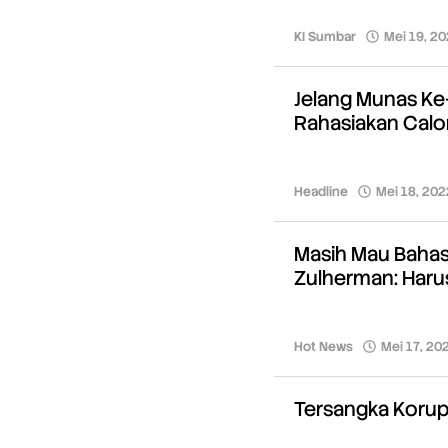
KI Sumbar
Mei 19, 2
Jelang Munas Ke
Rahasiakan Cal
Headline
Mei 18, 202
Masih Mau Bahas
Zulherman: Harus
Hot News
Mei 17, 20
Tersangka Korups