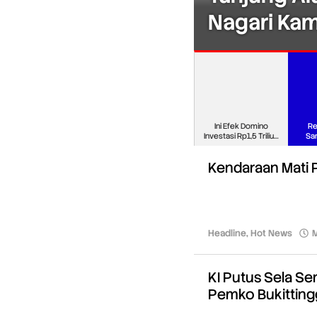
lam
Nagari Kam
Ini Efek Domino
Re
Investasi Rp1,5 Triliun
Sa
Sekol
Rak
Kendaraan Mati 
Kliksiar.com
Headline
,
Hot News
M
KI Putus Sela S
Pemko Bukitting