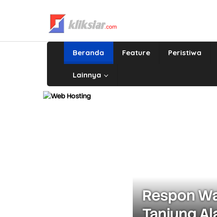
Lewati
ke
konten
Beranda
Feature
Peristiwa
Lainnya
Respon Wa
p1,5 Triliun
Tanjung Ala