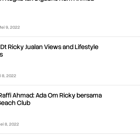
ei 9, 2022
oleh
Redaksi
Dt Ricky Jualan Views and Lifestyle
is
i 8, 2022
oleh
Redaksi
Raffi Ahmad: Ada Om Ricky bersama
Beach Club
ei 8, 2022
oleh
Redaksi