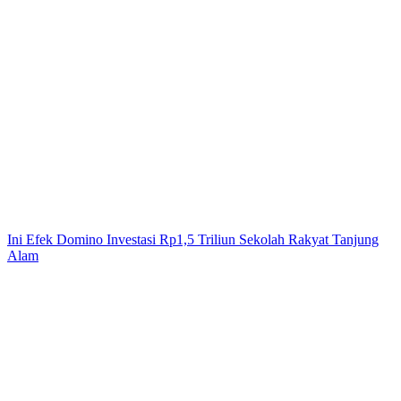
Ini Efek Domino Investasi Rp1,5 Triliun Sekolah Rakyat Tanjung
Alam