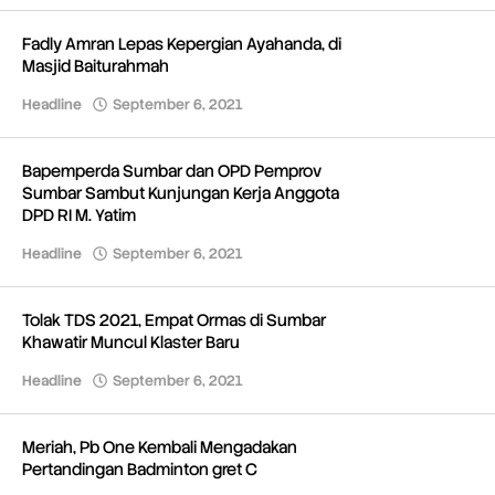
Fadly Amran Lepas Kepergian Ayahanda, di
Masjid Baiturahmah
Headline
September 6, 2021
oleh
Redaksi
Bapemperda Sumbar dan OPD Pemprov
Sumbar Sambut Kunjungan Kerja Anggota
DPD RI M. Yatim
Headline
September 6, 2021
oleh
Redaksi
Tolak TDS 2021, Empat Ormas di Sumbar
Khawatir Muncul Klaster Baru
Headline
September 6, 2021
oleh
Redaksi
Meriah, Pb One Kembali Mengadakan
Pertandingan Badminton gret C