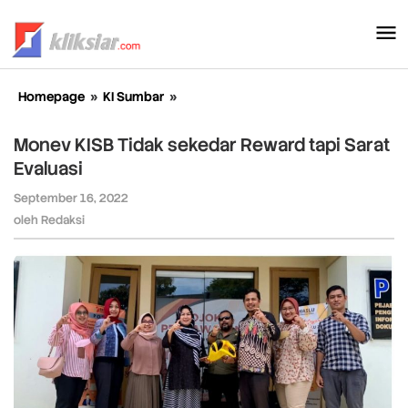
Lewati
ke
konten
Homepage
»
KI Sumbar
»
Monev
KISB
Tidak
Monev KISB Tidak sekedar Reward tapi Sarat
sekedar
Evaluasi
Reward
tapi
September 16, 2022
oleh
Sarat
Redaksi
oleh
Redaksi
Evaluasi