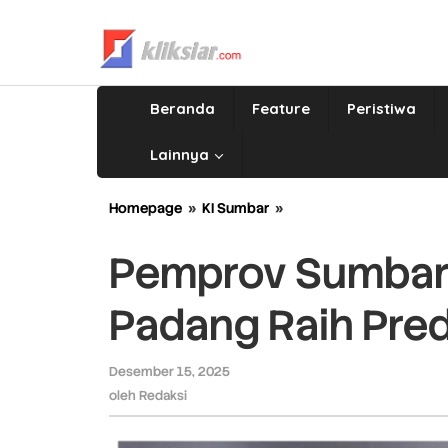
Lewati
ke
konten
Beranda
Feature
Peristiwa
Lainnya
Homepage
»
KI Sumbar
»
Pemprov
Sumbar
dan
Pemprov Sumbar 
Tiga
PTN
Padang Raih Predi
di
Padang
Raih
Desember 15, 2025
oleh
Predikat
Redaksi
oleh
Redaksi
Informatif