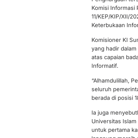
Komisi Informasi
11/KEP/KIP/XII/20
Keterbukaan Info
Komisioner KI Su
yang hadir dalam
atas capaian bada
Informatif.
“Alhamdulillah, P
seluruh pemerinta
berada di posisi 1
Ia juga menyebut
Universitas Isla
untuk pertama ka