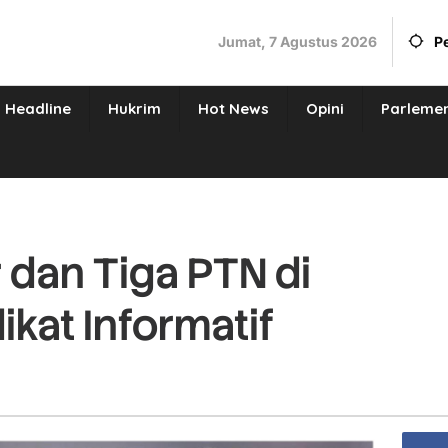
Jumat, 7 Agustus 2026
P
Headline
Hukrim
Hot News
Opini
Parleme
dan Tiga PTN di
kat Informatif