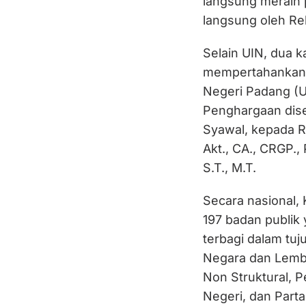
langsung meraih p
langsung oleh Rekt
Selain UIN, dua 
mempertahankan p
Negeri Padang (U
Penghargaan dise
Syawal, kepada R
Akt., CA., CRGP., 
S.T., M.T.
Secara nasional,
197 badan publik y
terbagi dalam tuj
Negara dan Lemb
Non Struktural, 
Negeri, dan Partai 