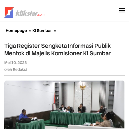
Lewati
ke
konten
Homepage
»
KI Sumbar
»
Tiga
Register
Sengketa
Tiga Register Sengketa Informasi Publik
Informasi
Mentok di Majelis Komisioner KI Sumbar
Publik
Mentok
Mei 10, 2023
oleh
di
Redaksi
oleh
Redaksi
Majelis
Komisioner
KI
Sumbar