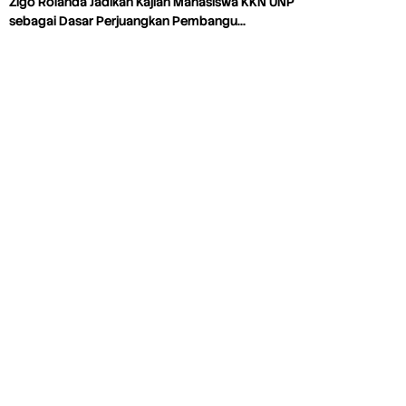
Zigo Rolanda Jadikan Kajian Mahasiswa KKN UNP
sebagai Dasar Perjuangkan Pembangu…