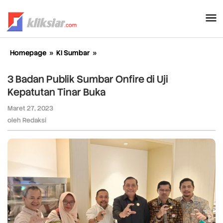
Lewati
ke
konten
Homepage
»
KI Sumbar
»
3
Badan
Publik
3 Badan Publik Sumbar Onfire di Uji
Sumbar
Kepatutan Tinar Buka
Onfire
di
Maret 27, 2023
oleh
Uji
Redaksi
oleh
Redaksi
Kepatutan
Tinar
Buka