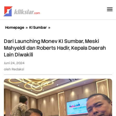
Lewati
ke
konten
Homepage
»
KI Sumbar
»
Dari
Launching
Monev
Dari Launching Monev KI Sumbar, Meski
KI
Mahyeldi dan Roberts Hadir, Kepala Daerah
Sumbar,
Lain Diwakili
Meski
Mahyeldi
Juni 24, 2024
oleh
dan
Redaksi
oleh
Redaksi
Roberts
Hadir,
Kepala
Daerah
Lain
Diwakili