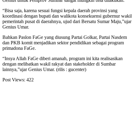
Genius untuk Pemprov Sumbar sangat mungkin bisa dilakukan.
“Bisa saja, karena sesuai fungsi kepala daerah provinsi yang
koordinasi dengan bupati dan walikota konsekuensi gubernur wakil
pemerintah pusat di daerahnya, ujud dari Bersatu Sumar Maju,”ujar
Genius Umar.
Bahkan Paslon FaGe yang diusung Partai Golkar, Partai Nasdem
dan PKB komit menjadikan sektor pendidikan sebagai program
primadona FaGe.
“Insya Allah FaGe diberi amanah, program ini kita realisasikan
dengan melibatkan wakil rakyat dan stakeholder di Sumbar
lainnya,”ujar Genius Umar. (rilis : gucenter)
Post Views:
422