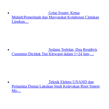
Gelar Sosper, Ketua
Muhidi:Pemerintah dan Masyarakat Kolaborasi Ciptakan
Lingkun…
Sedang Terlelap, Dua Residivis
Curanmor Diciduk Tim Klewang dalam 1×24 Jam,…
Teknik Elektro UNAND dan
Pertamina Dumai Lakukan Studi Kelayakan Riset Sistem
Mo…