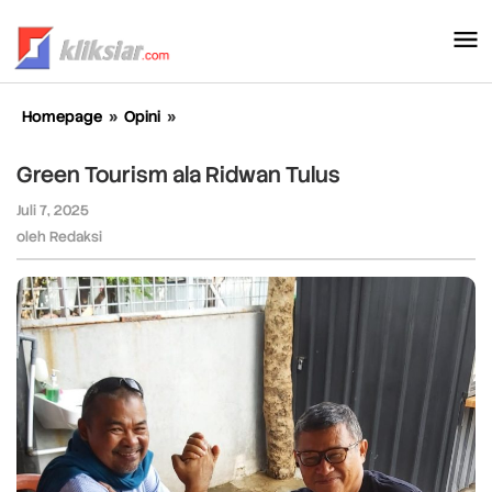
Lewati
ke
konten
Homepage
»
Opini
»
Green
Tourism
ala
Green Tourism ala Ridwan Tulus
Ridwan
Tulus
Juli 7, 2025
oleh
Redaksi
oleh
Redaksi