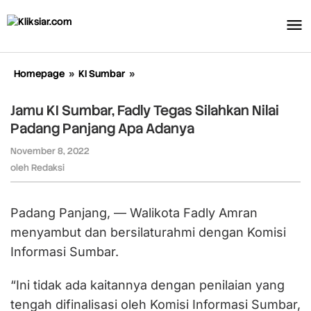
Lewati
ke
konten
Homepage
»
KI Sumbar
»
Jamu
KI
Sumbar,
Jamu KI Sumbar, Fadly Tegas Silahkan Nilai
Fadly
Padang Panjang Apa Adanya
Tegas
Silahkan
November 8, 2022
oleh
Nilai
Redaksi
oleh
Redaksi
Padang
Panjang
Apa
Padang Panjang, — Walikota Fadly Amran
Adanya
menyambut dan bersilaturahmi dengan Komisi
Informasi Sumbar.
“Ini tidak ada kaitannya dengan penilaian yang
tengah difinalisasi oleh Komisi Informasi Sumbar,