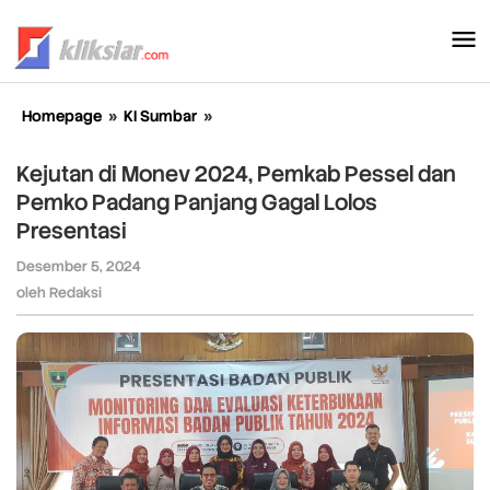
Lewati
ke
konten
Homepage
»
KI Sumbar
»
Kejutan
di
Monev
Kejutan di Monev 2024, Pemkab Pessel dan
2024,
Pemko Padang Panjang Gagal Lolos
Pemkab
Presentasi
Pessel
dan
Desember 5, 2024
oleh
Pemko
Redaksi
oleh
Redaksi
Padang
Panjang
Gagal
Lolos
Presentasi