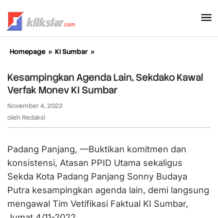
Lewati
ke
konten
Homepage
»
KI Sumbar
»
Kesampingkan
Agenda
Lain,
Kesampingkan Agenda Lain, Sekdako Kawal
Sekdako
Verfak Monev KI Sumbar
Kawal
Verfak
November 4, 2022
oleh
Monev
Redaksi
oleh
Redaksi
KI
Sumbar
Padang Panjang, —Buktikan komitmen dan
konsistensi, Atasan PPID Utama sekaligus
Sekda Kota Padang Panjang Sonny Budaya
Putra kesampingkan agenda lain, demi langsung
mengawal Tim Vetifikasi Faktual KI Sumbar,
Jumat 4/11-2022.