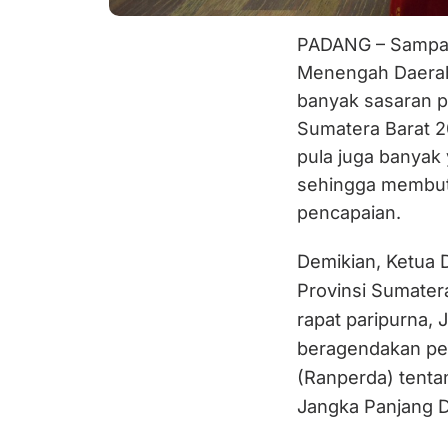
PADANG – Sampai
Menengah Daerah
banyak sasaran p
Sumatera Barat 2
pula juga banyak
sehingga membut
pencapaian.
Demikian, Ketua 
Provinsi Sumate
rapat paripurna, 
beragendakan pe
(Ranperda) tent
Jangka Panjang 