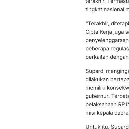
terakhir. Termasu
tingkat nasional
“Terakhir, ditet
Cipta Kerja juga
penyelenggaraan 
beberapa regulas
berkaitan dengan
Supardi menging
dilakukan bertep
memiliki konsekw
gubernur. Terbat
pelaksanaan RPJ
misi kepala daera
Untuk itu, Supar