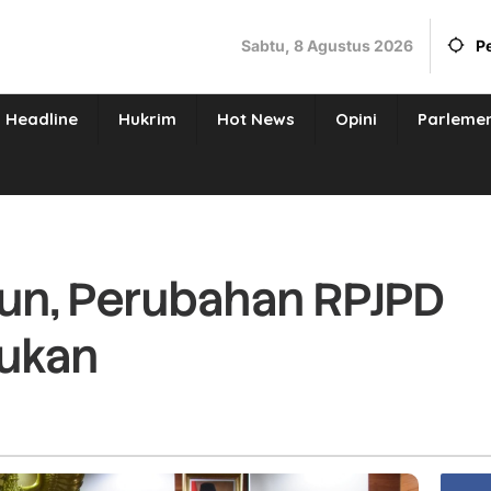
Sabtu, 8 Agustus 2026
P
Headline
Hukrim
Hot News
Opini
Parleme
hun, Perubahan RPJPD
kukan