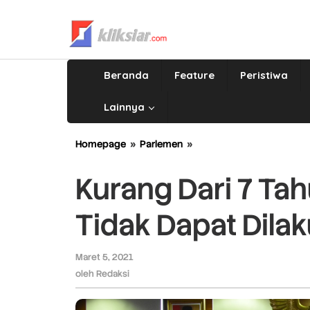
Lewati
ke
konten
Beranda
Feature
Peristiwa
Lainnya
Homepage
»
Parlemen
»
Kurang
Dari
7
Kurang Dari 7 Ta
Tahun,
Perubahan
Tidak Dapat Dila
RPJPD
Tidak
Dapat
Maret 5, 2021
oleh
Dilakukan
Redaksi
oleh
Redaksi