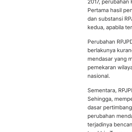
2017, perubahan 
Pertama hasil pe
dan substansi RP
kedua, apabila t
Perubahan RPJPD 
berlakunya kurang
mendasar yang me
pemekaran wilaya
nasional.
Sementara, RPJPD
Sehingga, mempe
dasar pertimbang
perubahan menda
terjadinya benca