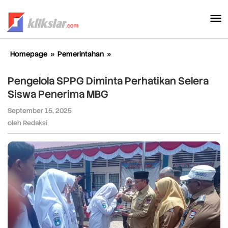
Lewati
ke
konten
Homepage
»
Pemerintahan
»
Pengelola
SPPG
Diminta
Pengelola SPPG Diminta Perhatikan Selera
Perhatikan
Siswa Penerima MBG
Selera
Siswa
September 15, 2025
oleh
Penerima
Redaksi
oleh
Redaksi
MBG