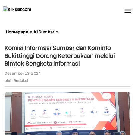
Lewati
ke
konten
Homepage
»
KI Sumbar
»
Komisi
Informasi
Sumbar
Komisi Informasi Sumbar dan Kominfo
dan
Bukittinggi Dorong Keterbukaan melalui
Kominfo
Bimtek Sengketa Informasi
Bukittinggi
Dorong
Desember 13, 2024
oleh
Keterbukaan
Redaksi
oleh
Redaksi
melalui
Bimtek
Sengketa
Informasi