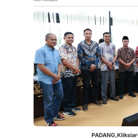
APBD-
P
2025
PADANG,Kliksiar