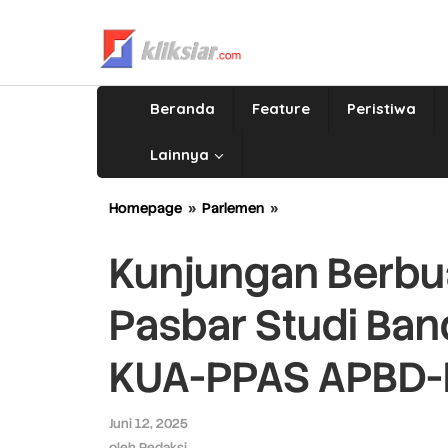
Lewati
ke
konten
Beranda
Feature
Peristiwa
Lainnya
Homepage
»
Parlemen
»
Kunjungan
Berbuah
Gagasan:
Kunjungan Berbu
DPRD
Pasbar
Pasbar Studi Ba
Studi
Banding
ke
KUA-PPAS APBD-
Sumbar
Bahas
KUA-
Juni 12, 2025
oleh
PPAS
Redaksi
oleh
Redaksi