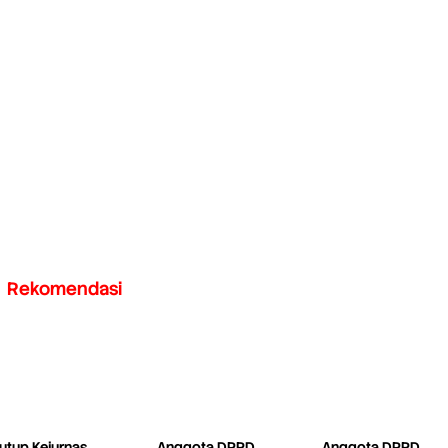
Rekomendasi
utup Kejurnas
Anggota DPRD
Anggota DPRD