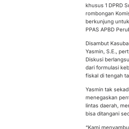
khusus 1 DPRD Su
rombongan Komis
berkunjung untuk
PPAS APBD Peru
Disambut Kasuba
Yasmin, S.E., per
Diskusi berlangsu
dari formulasi k
fiskal di tengah 
Yasmin tak seka
menegaskan penti
lintas daerah, m
bisa ditangani sec
“Kami menyambut 