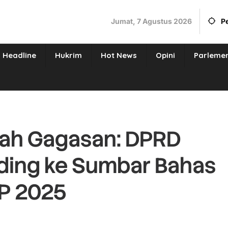
Jumat, 7 Agustus 2026
P
Headline
Hukrim
Hot News
Opini
Parleme
ah Gagasan: DPRD
nding ke Sumbar Bahas
P 2025