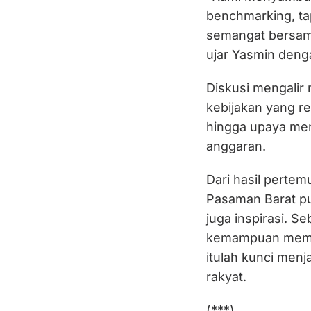
benchmarking, ta
semangat bersama
ujar Yasmin deng
Diskusi mengalir
kebijakan yang re
hingga upaya men
anggaran.
Dari hasil perte
Pasaman Barat pu
juga inspirasi. S
kemampuan memb
itulah kunci men
rakyat.
(***)