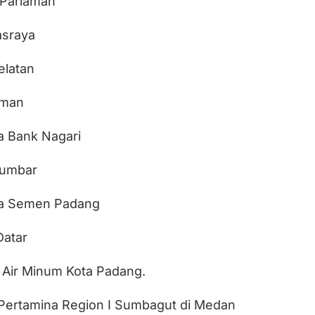
 Pariaman
asraya
elatan
aman
a Bank Nagari
Sumbar
ma Semen Padang
Datar
a Air Minum Kota Padang.
 Pertamina Region I Sumbagut di Medan