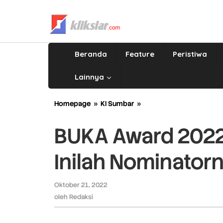
Lewati
ke
konten
Beranda
Feature
Peristiwa
Lainnya
Homepage
»
KI Sumbar
»
BUKA
Award
2022
BUKA Award 2022
Sewindu
KI
Inilah Nominator
Sumbar,
Inilah
Nominatornya
Oktober 21, 2022
oleh
Redaksi
oleh
Redaksi