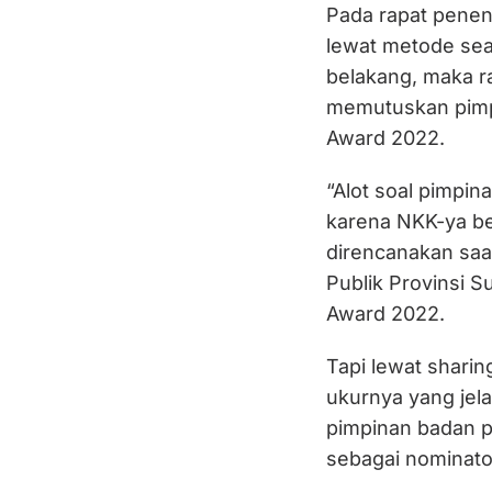
Pada rapat penen
lewat metode sea
belakang, maka r
memutuskan pimp
Award 2022.
“Alot soal pimpi
karena NKK-ya bet
direncanakan saa
Publik Provinsi S
Award 2022.
Tapi lewat sharing
ukurnya yang jel
pimpinan badan p
sebagai nominat