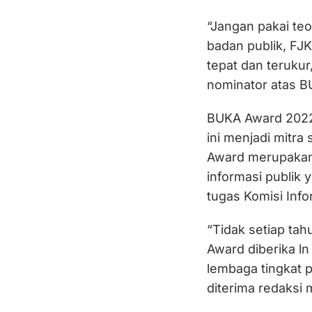
“Jangan pakai te
badan publik, F
tepat dan terukur
nominator atas B
BUKA Award 2022
ini menjadi mitra
Award merupakan 
informasi publik 
tugas Komisi Inf
“Tidak setiap ta
Award diberika ln
lembaga tingkat p
diterima redaksi 